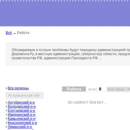
Всё
→
Работа
Обсуждаемые и острые проблемы будут переданы администрацией п
Деревенск.Ру, в местную администрацию, губернатору области, предс
правительства РФ, администрацию Президента РФ ...
•
Все регионы
Работа
0
всего
•
Ахтубинский р-н
ПО ЗАПРОСУ ТЕМ НЕТ ...
•
Володарский р-н
•
Енотаевский р-н
•
Икрянинский р-н
•
Камызякский р-н
•
Красноярский р-н
•
Лиманский р-н