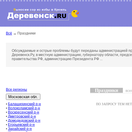
Всё
→
Праздники
Обсуждаемые и острые проблемы будут переданы администрацией п
Деревенск.Ру, в местную администрацию, губернатору области, предс
правительства РФ, администрацию Президента РФ ...
Все регионы
Праздники
все
•
Балашихинский р-н
ПО ЗАПРОСУ ТЕМ НЕТ .
•
Волоколамский р-н
•
Воскресенский р-н
•
Дмитровский р-н
•
Домодедовский р-н
•
Егорьевский р-н
•
Зарайский р-н