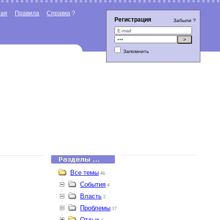
ная
Правила
Справка
?
Регистрация
Забыли ?
Запомнить
Все темы
46
События
4
Власть
2
Проблемы
17
Отдых