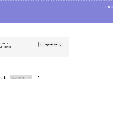
Глав
роекта
едателю
1
го
..