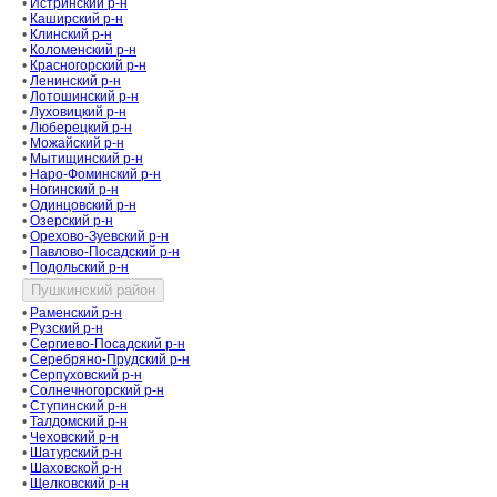
•
Истринский р-н
•
Каширский р-н
•
Клинский р-н
•
Коломенский р-н
•
Красногорский р-н
•
Ленинский р-н
•
Лотошинский р-н
•
Луховицкий р-н
•
Люберецкий р-н
•
Можайский р-н
•
Мытищинский р-н
•
Наро-Фоминский р-н
•
Ногинский р-н
•
Одинцовский р-н
•
Озерский р-н
•
Орехово-Зуевский р-н
•
Павлово-Посадский р-н
•
Подольский р-н
•
Раменский р-н
•
Рузский р-н
•
Сергиево-Посадский р-н
•
Серебряно-Прудский р-н
•
Серпуховский р-н
•
Солнечногорский р-н
•
Ступинский р-н
•
Талдомский р-н
•
Чеховский р-н
•
Шатурский р-н
•
Шаховской р-н
•
Щелковский р-н