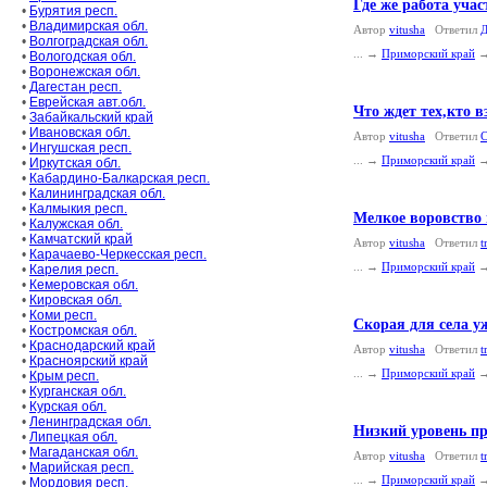
Где же работа уча
•
Бурятия респ.
•
Владимирская обл.
Автор
vitusha
Ответил
Д
•
Волгоградская обл.
... →
Приморский край
•
Вологодская обл.
•
Воронежская обл.
•
Дагестан респ.
•
Еврейская авт.обл.
Что ждет тех,кто 
•
Забайкальский край
•
Ивановская обл.
Автор
vitusha
Ответил
С
•
Ингушская респ.
... →
Приморский край
•
Иркутская обл.
•
Кабардино-Балкарская респ.
•
Калининградская обл.
•
Калмыкия респ.
Мелкое воровство в
•
Калужская обл.
•
Камчатский край
Автор
vitusha
Ответил
t
•
Карачаево-Черкесская респ.
... →
Приморский край
•
Карелия респ.
•
Кемеровская обл.
•
Кировская обл.
•
Коми респ.
Скорая для села уж
•
Костромская обл.
•
Краснодарский край
Автор
vitusha
Ответил
t
•
Красноярский край
... →
Приморский край
•
Крым респ.
•
Курганская обл.
•
Курская обл.
•
Ленинградская обл.
Низкий уровень пр
•
Липецкая обл.
•
Магаданская обл.
Автор
vitusha
Ответил
t
•
Марийская респ.
... →
Приморский край
•
Мордовия респ.