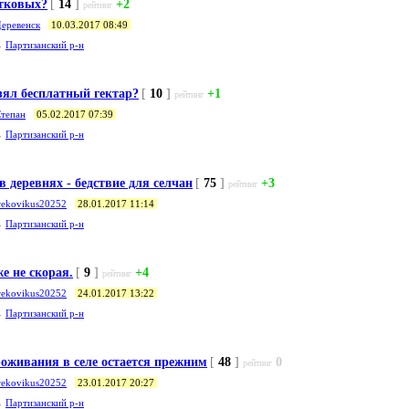
стковых?
[
14
]
+2
рейтинг
еревенск
10.03.2017 08:49
→
Партизанский р-н
взял бесплатный гектар?
[
10
]
+1
рейтинг
тепан
05.02.2017 07:39
→
Партизанский р-н
 деревнях - бедствие для селчан
[
75
]
+3
рейтинг
rekovikus20252
28.01.2017 11:14
→
Партизанский р-н
е не скорая.
[
9
]
+4
рейтинг
rekovikus20252
24.01.2017 13:22
→
Партизанский р-н
оживания в селе остается прежним
[
48
]
0
рейтинг
rekovikus20252
23.01.2017 20:27
→
Партизанский р-н