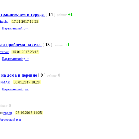
страшнее,чем в городе.
[
14
]
+1
рейтинг
itusha
17.01.2017 13:35
→
Партизанский р-н
ая проблема на селе.
[
13
]
+1
рейтинг
тепан
15.01.2017 23:15
→
Партизанский р-н
 на дома в деревне
[
9
]
0
рейтинг
ЕРМАК
08.01.2017 18:20
→
Партизанский р-н
0
ейтинг
ил
горец
26.10.2016 11:25
Багаевский р-н