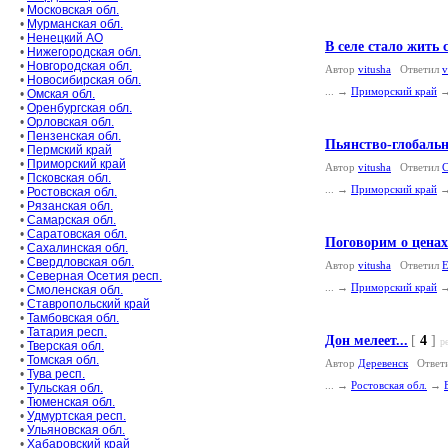
•
Московская обл.
•
Мурманская обл.
•
Ненецкий АО
В селе стало жить 
•
Нижегородская обл.
•
Новгородская обл.
Автор
vitusha
Ответил
v
•
Новосибирская обл.
... →
Приморский край
•
Омская обл.
•
Оренбургская обл.
•
Орловская обл.
•
Пензенская обл.
Пьянство-глобальн
•
Пермский край
•
Приморский край
Автор
vitusha
Ответил
С
•
Псковская обл.
... →
Приморский край
•
Ростовская обл.
•
Рязанская обл.
•
Самарская обл.
•
Саратовская обл.
Поговорим о ценах
•
Сахалинская обл.
•
Свердловская обл.
Автор
vitusha
Ответил
•
Северная Осетия респ.
... →
Приморский край
•
Смоленская обл.
•
Ставропольский край
•
Тамбовская обл.
•
Татария респ.
Дон мелеет...
[
4
]
р
•
Тверская обл.
•
Томская обл.
Автор
Деревенск
Ответ
•
Тува респ.
... →
Ростовская обл.
→
•
Тульская обл.
•
Тюменская обл.
•
Удмуртская респ.
•
Ульяновская обл.
•
Хабаровский край