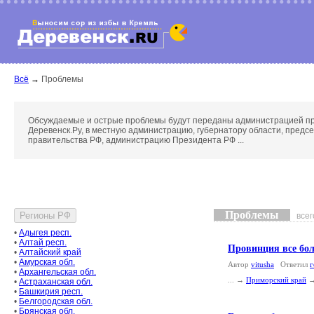
Всё
→
Проблемы
Обсуждаемые и острые проблемы будут переданы администрацией п
Деревенск.Ру, в местную администрацию, губернатору области, предс
правительства РФ, администрацию Президента РФ ...
Проблемы
всег
•
Адыгея респ.
•
Алтай респ.
Провинция все бол
•
Алтайский край
•
Амурская обл.
Автор
vitusha
Ответил
г
•
Архангельская обл.
... →
Приморский край
•
Астраханская обл.
•
Башкирия респ.
•
Белгородская обл.
•
Брянская обл.