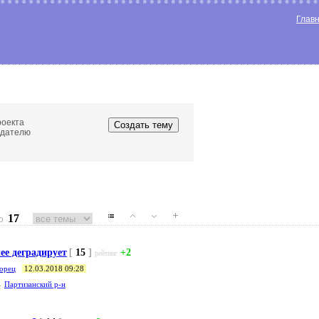
Глав
роекта
едателю
17
о
ее деградирует
[
15
]
+2
рейтинг
орец
12.03.2018 09:28
→
Партизанский р-н