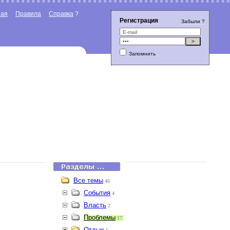
ная
Правила
Справка
?
Регистрация
Забыли ?
Запомнить
Все темы
46
События
4
Власть
2
Проблемы
17
Отдых