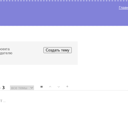
Глав
роекта
едателю
3
о
 ...