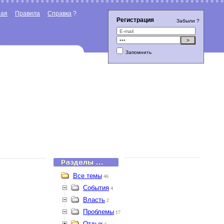
ная
Правила
Справка
?
Регистрация
Забыли ?
Запомнить
Все темы
46
События
4
Власть
2
Проблемы
17
Отдых