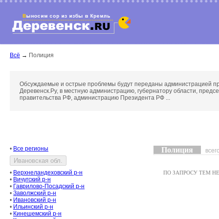
Всё
→
Полиция
Обсуждаемые и острые проблемы будут переданы администрацией п
Деревенск.Ру, в местную администрацию, губернатору области, предс
правительства РФ, администрацию Президента РФ ...
•
Все регионы
Полиция
всег
•
Верхнеландеховский р-н
ПО ЗАПРОСУ ТЕМ НЕТ
•
Вичугский р-н
•
Гаврилово-Посадский р-н
•
Заволжский р-н
•
Ивановский р-н
•
Ильинский р-н
•
Кинешемский р-н