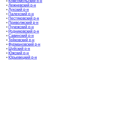
•
Комсомольский р-н
•
Лежневский р-н
•
Лухский р-н
•
Палехский р-н
•
Пестяковский р-н
•
Приволжский р-н
•
Пучежский р-н
•
Родниковский р-н
•
Савинский р-н
•
Тейковский р-н
•
Фурмановский р-н
•
Шуйский р-н
•
Южский р-н
•
Юрьевецкий р-н