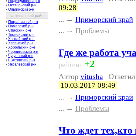
•
Надеждинский р-н
•
Октябрьский р-н
09:28
•
Ольгинский р-н
... →
Приморский край
•
Пограничный р-н
•
Пожарский р-н
... →
Проблемы
•
Спасский р-н
•
Тернейский р-н
•
Ханкайский р-н
•
Хасанский р-н
•
Хорольский р-н
Где же работа уч
•
Черниговский р-н
•
Чугуевский р-н
•
Шкотовский р-н
+2
рейтинг
•
Яковлевский р-н
Автор
vitusha
Ответи
10.03.2017 08:49
... →
Приморский край
... →
Проблемы
Что ждет тех,кто