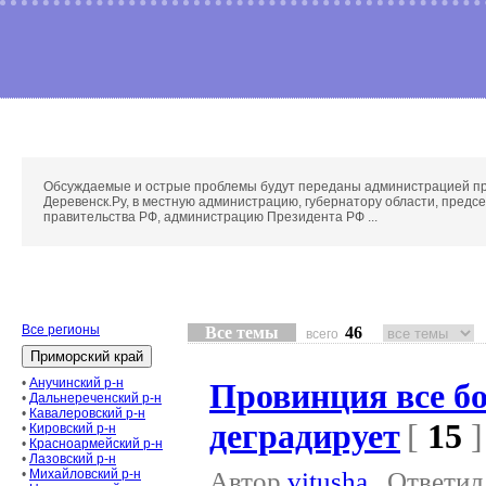
Обсуждаемые и острые проблемы будут переданы администрацией п
Деревенск.Ру, в местную администрацию, губернатору области, предс
правительства РФ, администрацию Президента РФ ...
Все регионы
Все темы
46
всего
•
Анучинский р-н
Провинция все б
•
Дальнереченский р-н
•
Кавалеровский р-н
деградирует
[
15
•
Кировский р-н
•
Красноармейский р-н
•
Лазовский р-н
Автор
vitusha
Ответи
•
Михайловский р-н